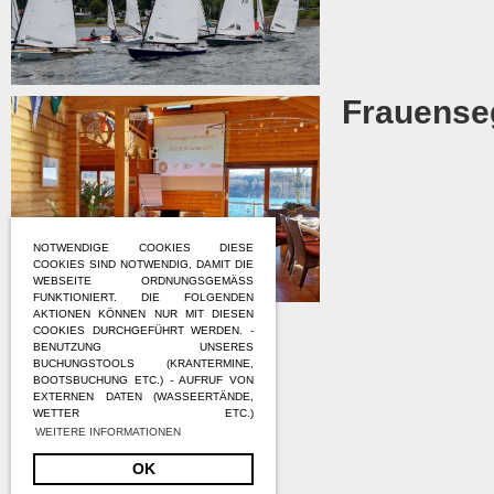
Frauense
NOTWENDIGE COOKIES DIESE
COOKIES SIND NOTWENDIG, DAMIT DIE
WEBSEITE ORDNUNGSGEMÄSS F
UNKTIONIERT. DIE FOLGENDEN A
KTIONEN KÖNNEN NUR MIT DIESEN C
OOKIES DURCHGEFÜHRT WERDEN. - B
ENUTZUNG UNSERES B
UCHUNGSTOOLS (KRANTERMINE, B
OOTSBUCHUNG ETC.) - AUFRUF VON E
XTERNEN DATEN (WASSEERTÄNDE, W
ETTER ETC.)
WEITERE INFORMATIONEN
OK