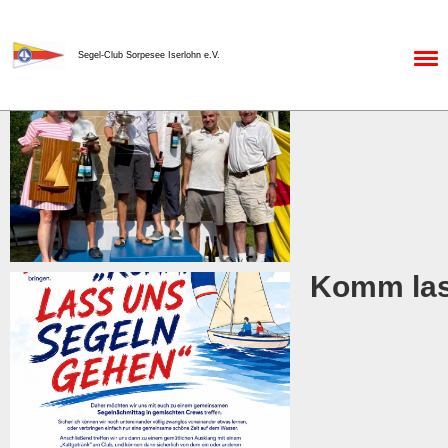
Zurück
Menü
Segel-Club Sorpesee Iserlohn e.V.
Schwarzp
Komm lass