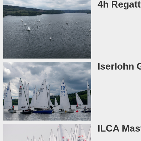
4h Regat
Iserlohn 
ILCA Mast