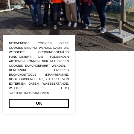
NOTWENDIGE COOKIES DIESE
COOKIES SIND NOTWENDIG, DAMIT DIE
WEBSEITE ORDNUNGSGEMÄSS F
UNKTIONIERT. DIE FOLGENDEN A
KTIONEN KÖNNEN NUR MIT DIESEN C
OOKIES DURCHGEFÜHRT WERDEN. - B
ENUTZUNG UNSERES B
UCHUNGSTOOLS (KRANTERMINE, B
OOTSBUCHUNG ETC.) - AUFRUF VON E
XTERNEN DATEN (WASSEERTÄNDE, W
ETTER ETC.)
WEITERE INFORMATIONEN
OK