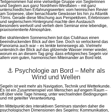
Teilgenommen hat eine vielseitige Gruppe von Seglerinnen
und Seglern aus ganz Nordrhein-Westfalen – mit ganz
unterschiedlichen Erfahrungswerten: vom heimischen Revier
am Sorpesee, über benachbarte Gewässer bis hin zu Atlantik
Törns. Gerade diese Mischung aus Perspektiven, Erlebnissen
und seglerischem Hintergrund machte den Austausch
besonders wertvoll und verlieh dem Seminar eine lebendige,
praxisorientierte Atmosphäre.
Bei strahlendem Sonnenschein bot das Clubhaus einen
beeindruckenden Blick auf den See. Doch so verlockend das
Panorama auch war – es lenkte keineswegs ab. Vielmehr
unterstrich der Blick auf das glitzernde Wasser immer wieder,
worum es an diesem Tag ging: dass erfolgreiches Segeln vor
allem vom guten, harmonischen Miteinander an Bord lebt.
⚓ Psychologie an Bord – Mehr als
Wind und Wellen
Segeln ist weit mehr als Navigation, Technik und Wetterkunde.
Es ist ein Zusammenspiel von Menschen auf engem Raum –
oft über viele Tage hinweg, unter wechselnden Bedingungen
und mit geteilter Verantwortung.
Im Mittelpunkt des interaktiven Seminars standen daher die
psychologischen Dimensionen des Segelns: Kommunikation,